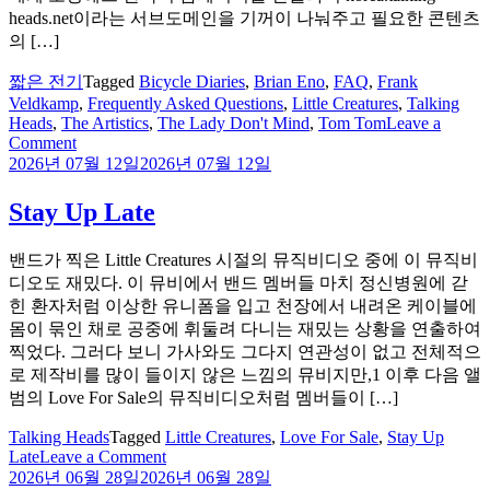
heads.net이라는 서브도메인을 기꺼이 나눠주고 필요한 콘텐츠
의 […]
짧은 전기
Tagged
Bicycle Diaries
,
Brian Eno
,
FAQ
,
Frank
Veldkamp
,
Frequently Asked Questions
,
Little Creatures
,
Talking
Heads
,
The Artistics
,
The Lady Don't Mind
,
Tom Tom
Leave a
on
Comment
FAQ
2026년 07월 12일
2026년 07월 12일
Stay Up Late
밴드가 찍은 Little Creatures 시절의 뮤직비디오 중에 이 뮤직비
디오도 재밌다. 이 뮤비에서 밴드 멤버들 마치 정신병원에 갇
힌 환자처럼 이상한 유니폼을 입고 천장에서 내려온 케이블에
몸이 묶인 채로 공중에 휘둘려 다니는 재밌는 상황을 연출하여
찍었다. 그러다 보니 가사와도 그다지 연관성이 없고 전체적으
로 제작비를 많이 들이지 않은 느낌의 뮤비지만,1 이후 다음 앨
범의 Love For Sale의 뮤직비디오처럼 멤버들이 […]
Talking Heads
Tagged
Little Creatures
,
Love For Sale
,
Stay Up
on
Late
Leave a Comment
Stay
2026년 06월 28일
2026년 06월 28일