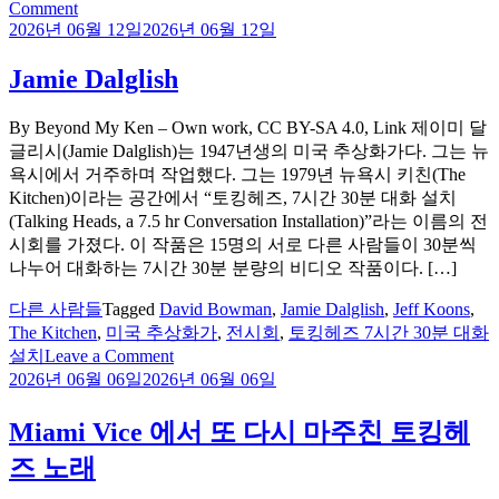
on
Comment
국
2026년 06월 12일
2026년 06월 12일
내
Jamie Dalglish
언
론
의
By Beyond My Ken – Own work, CC BY-SA 4.0, Link 제이미 달
데
글리시(Jamie Dalglish)는 1947년생의 미국 추상화가다. 그는 뉴
이
욕시에서 거주하며 작업했다. 그는 1979년 뉴욕시 키친(The
빗
Kitchen)이라는 공간에서 “토킹헤즈, 7시간 30분 대화 설치
번
(Talking Heads, a 7.5 hr Conversation Installation)”라는 이름의 전
인
시회를 가졌다. 이 작품은 15명의 서로 다른 사람들이 30분씩
터
나누어 대화하는 7시간 30분 분량의 비디오 작품이다. […]
뷰
다른 사람들
Tagged
David Bowman
,
Jamie Dalglish
,
Jeff Koons
,
The Kitchen
,
미국 추상화가
,
전시회
,
토킹헤즈 7시간 30분 대화
on
설치
Leave a Comment
Jamie
2026년 06월 06일
2026년 06월 06일
Dalglish
Miami Vice 에서 또 다시 마주친 토킹헤
즈 노래