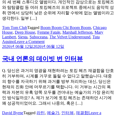
의 세 번째 스튜디오 앨범이다. 개인적인 감상으로는 토킹헤즈
와 탐탐클럽 등 여러 토킹헤즈의 프로젝트 중에서도 음악적 성
취 면에서 상당히 낮은 순위에 자리할 수밖에 없는 앨범이라고
생각한다. 일부 […]
Tom Tom Club
Tagged
Boom Boom Chi Boom Boom
,
Chicago
House
,
Deep House
,
Femme Fatale
,
Marshall Jefferson
,
Mary
Lambert
,
Siesta
,
Suboceana
,
The Velvet Underground
,
Tuta
on
Aquino
Leave a Comment
Boom
2026년 06월 12일
2026년 06월 12일
Boom
Chi
국내 언론의 데이빗 번 인터뷰
Boom
Boom
Q. 당신은 과거의 영광을 재현하려는 토킹 헤즈 재결합을 단호
히 거부하며, 시계를 거꾸로 돌릴 수 없다고 말했습니다. 대중
의 향수를 자극하기 위해 과거를 방부 처리하는 대신, 당신은
현재의 진화 안에 머무르기를 택합니다. 이 거부는 시간의 폭
력과 자본의 유혹 양쪽 모두를 견뎌내는 예술가의 가장 윤리적
인 방식일까요? A. 제가 보기에 토킹 헤즈는 존재하던 시기에
꽤 성공적이었어요. 그래서 나중의, 혹은 […]
David Byrne
Tagged
라틴
,
예술가
,
인터뷰
,
재결합
Leave a