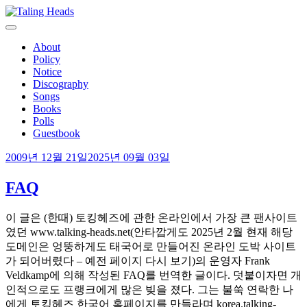
Skip
to
content
토킹헤즈 비공식 한국어 팬페이지
Taling Heads
About
Policy
Notice
Discography
Songs
Books
Polls
Guestbook
2009년 12월 21일
2025년 09월 03일
FAQ
이 글은 (한때) 토킹헤즈에 관한 온라인에서 가장 큰 팬사이트
였던 www.talking-heads.net(안타깝게도 2025년 2월 현재 해당
도메인은 엉뚱하게도 태국어로 만들어진 온라인 도박 사이트
가 되어버렸다 – 예전 페이지 다시 보기)의 운영자 Frank
Veldkamp에 의해 작성된 FAQ를 번역한 글이다. 덧붙이자면 개
인적으로도 프랭크에게 많은 빚을 졌다. 그는 불쑥 연락한 나
에게 토킹헤즈 한국어 홈페이지를 만들라며 korea.talking-