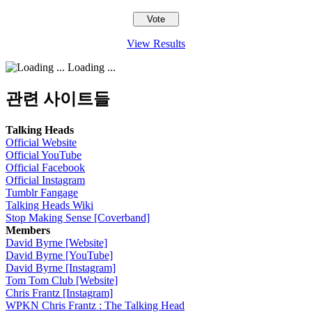
View Results
Loading ...
관련 사이트들
Talking Heads
Official Website
Official YouTube
Official Facebook
Official Instagram
Tumblr Fangage
Talking Heads Wiki
Stop Making Sense [Coverband]
Members
David Byrne [Website]
David Byrne [YouTube]
David Byrne [Instagram]
Tom Tom Club [Website]
Chris Frantz [Instagram]
WPKN Chris Frantz : The Talking Head