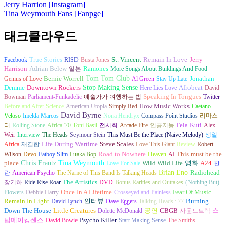
Jerry Harrion [Instagram]
Tina Weymouth Fans [Fanpge]
태크클라우드
St. Vincent
Jerry
Facebook
True Stories
RISD
Busta Jones
Remain In Love
Harrison
Adrian Belew
일본
Ramones
More Songs About Buildings And Food
Tom Tom Club
Bernie Worrell
Genius of Love
Al Green
Stay Up Late
Jonathan
Stop Making Sense
Demme
Downtown Rockers
Here Lies Love
Afrobeat
David
Bowman
Parliament-Funkadelic
예술가가 여행하는 법
Speaking In Tongues
Twitter
How Music Works
Before and After Science
American Utopia
Simply Red
Caetano
David Byrne
Veloso
Imelda Marcos
Nona Hendryx
Compass Point Studios
리마스
터
Rolling Stone
Africa '70
Toni Basil
전시회
Arcade Fire
인공지능
Fela Kuti
Alex
Weir
Interview
The Heads
Seymour Stein
This Must Be the Place (Naive Melody)
생일
Africa
재결합
Life During Wartime
Steve Scales
Love This Giant
Review
Robert
This must be the
Wilson
Devo
Fatboy Slim
Luaka Bop
Road to Nowhere
Heaven
AI
place
Chris Frantz
Tina Weymouth
Love For Sale
Wild Wild Life
영화
A24
찬
Brian Eno
란
American Psycho
The Name of This Band Is Talking Heads
Radiohead
장기하
Ride Rise Roar
The Artistics
DVD
Bonus Rarities and Outtakes
(Nothing But)
Once In A Lifetime
Flowers
Debbie Harry
Crosseyed and Painless
Fear Of Music
Remain In Light
인터뷰
Burning
David Lynch
Dave Eggers
Talking Heads : 77
Down The House
Little Creatures
Dolette McDonald
공연
CBGB
사운드트랙
스
탑메이킹센스
David Bowie
Psycho Killer
Start Making Sense
The Smiths