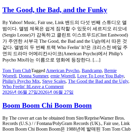
Up
Late
The Good, the Bad, and the Funky
By Yahoo! Music, Fair use, Link 밴드의 다섯 번째 스튜디오 앨
범이다. 앨범 제목은 쉽게 짐작할 수 있듯이 세르지오 리오네
(Sergio Leone)가 감독하고 클린트 이스트우드(Clint Eastwood)
가 주연한 서부극 The Good, the Bad and the Ugly에서 따온 것
같다. 앨범의 두 번째 트랙 Who Feelin’ It?은 크리스천 베일 주
연의 드라마 어메리칸사이코(American Psycho)에서 Philip’s
Psycho Mix라는 이름으로 영화에 등장한다. […]
Tom Tom Club
Tagged
American Psycho
,
Bandcamp
,
Bernie
Worrell
,
Donna Summer
,
ernie Worrell
,
Love To Love You Baby
,
Philip's Psycho Mix
,
Steve Scales
,
The Good the Bad and the Ugly
,
on
Who Feelin' It
Leave a Comment
The
2026년 06월 27일
2026년 06월 27일
Good,
the
Boom Boom Chi Boom Boom
Bad,
and
By The cover art can be obtained from Sire/Reprise/Warner Bros.
the
Records (U.S.) / / Fontana/PolyGram Records (UK)., Fair use, Link
Funky
Boom Boom Chi Boom Boom은 1988년에 발매된 Tom Tom Club