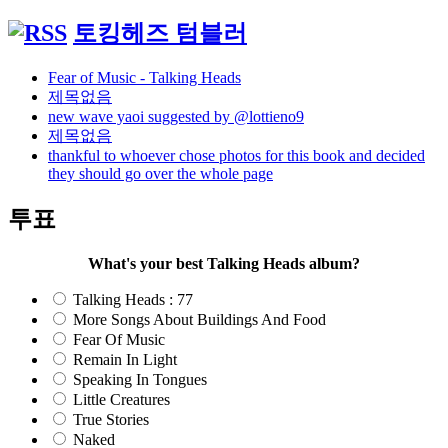
토킹헤즈 텀블러
Fear of Music - Talking Heads
제목없음
new wave yaoi suggested by @lottieno9
제목없음
thankful to whoever chose photos for this book and decided
they should go over the whole page
투표
What's your best Talking Heads album?
Talking Heads : 77
More Songs About Buildings And Food
Fear Of Music
Remain In Light
Speaking In Tongues
Little Creatures
True Stories
Naked