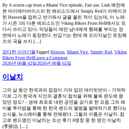
By A screen cap from a Miami Vice episode, Fair use, Link 예전에
본 마이애미바이스의 한 에피소드에서 Simply Red가 리메이크
한 Heaven을 접하고 반가워서 글을 올린 적이 있는데, 이 노래
가 시즌 3의 다른 에피소드인 Viking Bikers From Hell에서도 또
다시 쓰이고 있다. 악당들이 애먼 남녀에게 행패를 부리는 장
면에서 노래가 등장한다. 반갑기는 한데 왜 오리지널인 토킹헤
즈의 곡을 쓰지 […]
잡다한 이야기들
Tagged
Heaven
,
Miami Vice
,
Simply Red
,
Viking
on
Bikers From Hell
Leave a Comment
Miami
2026년 06월 02일
2026년 06월 02일
Vice
에
이날치
서
또
그의 삶 동안 한국과의 접점이 거의 없던 데이빗번이 – 기억하
다
기로 그가 한국계 지인의 결혼식 참석을 위해 불쑥 완도에 왔
시
었던 정도? – 생애 최초로 내한 공연을 갖기로 한 요즘 그의 레
마
이블 루카밥을 통해 한 한국 밴드의 앨범을 발매하기로 했다는
주
소식을, 뉴스레터를 통해 전해왔다. 그들의 이름은 이날치. 참
친
고로 밴드명인 이날치는 조선 후기 8명창 중 한 명인 이날치
토
(李捺治, […]
킹