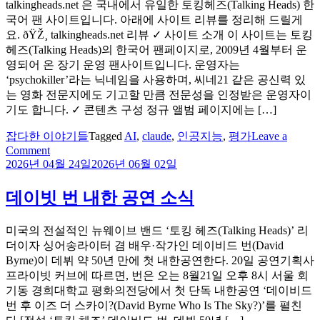
talkingheads.net 은 국내에서 유일한 토킹헤즈(Talking Heads) 한
국어 팬 사이트입니다. 아래에 사이트 리뷰를 정리해 드릴게
요. ðŸŽ¸ talkingheads.net 리뷰 ✓ 사이트 소개 이 사이트는 토킹
헤즈(Talking Heads)의 한국어 팬페이지로, 2009년 4월부터 운
영되어 온 장기 운영 팬사이트입니다. 운영자는
‘psychokiller’라는 닉네임을 사용하며, 씨네21 같은 공신력 있
는 영화 전문지에도 기고할 만큼 전문성을 인정받은 운영자이
기도 합니다. ✓ 콘텐츠 구성 정규 앨범 페이지에는 […]
잡다한 이야기들
Tagged
AI
,
claude
,
인공지능
,
평가
Leave a
on
Comment
클
2026년 04월 24일
2026년 06월 02일
로
드
데이빗 번 내한 공연 소식
의
토
미국의 전설적인 뉴웨이브 밴드 ‘토킹 헤즈(Talking Heads)’ 리
킹
더이자 싱어송라이터 겸 배우·작가인 데이비드 번(David
헤
Byrne)이 데뷔 약 50년 만에 첫 내한공연한다. 20일 공연기획사
즈
프라이빗 커브에 따르면, 번은 오는 8월21일 오후 8시 서울 회
넷
기동 경희대학교 평화의전당에서 첫 단독 내한공연 ‘데이비드
에
번 후 이즈 더 스카이?(David Byrne Who Is The Sky?)’를 펼친
대