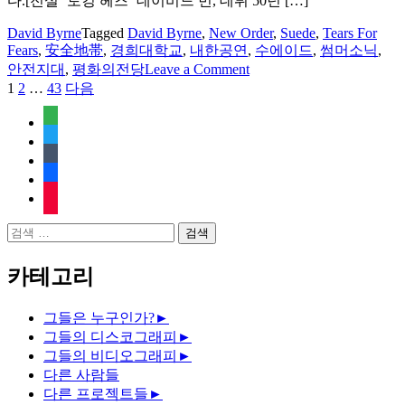
다.[전설 ‘토킹 헤즈’ 데이비드 번, 데뷔 50년 […]
한
평
David Byrne
Tagged
David Byrne
,
New Order
,
Suede
,
Tears For
Fears
,
安全地帯
,
경희대학교
,
내한공연
,
수에이드
,
썸머소닉
,
on
안전지대
,
평화의전당
Leave a Comment
데
1
2
…
43
다음
글
이
페
feedly
빗
twitter
번
이
tumblr
내
지
facebook
한
rss
공
매
연
검
김
소
색:
식
카테고리
그들은 누구인가?
►
그들의 디스코그래피
►
그들의 비디오그래피
►
다른 사람들
다른 프로젝트들
►