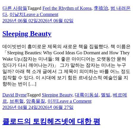
헤
다른 사람들
Tagged
Feel the Rhythm of Korea
,
李捺治
,
범 내려온
즈
on
다
,
이날치
Leave a Comment
노
이
2026년 06월 02일
2026년 06월 02일
래
날
치
Sleeping Beauty
데이빗번이 흥미로운 제목의 새로운 책을 집필했다. 책 이름은
「Sleeping Beauties: Why Good Ideas Go Dormant and How They
Wake Up.(잠자는 미녀들: 왜 좋은 아이디어는 오랫동안 묻혀
있다가 다시 깨어나는가)」 그가 말하는 잠자는 미녀는 누구
일까? 아래 책 소개 글에서 그 제목이 의미하는 바를 어느 정도
짐작할 수 있다. 이 시대에 보기 힘든 르네상스적 예술인을 지
향하는 번이 […]
David Byrne
Tagged
Sleeping Beauty
,
대륙이동설
,
멜빌
,
베르메
on
르
,
브뤼헐
,
암흑물질
,
이끼
Leave a Comment
Sleeping
2026년 04월 24일
2026년 06월 27일
Beauty
클로드의 토킹헤즈넷에 대한 평